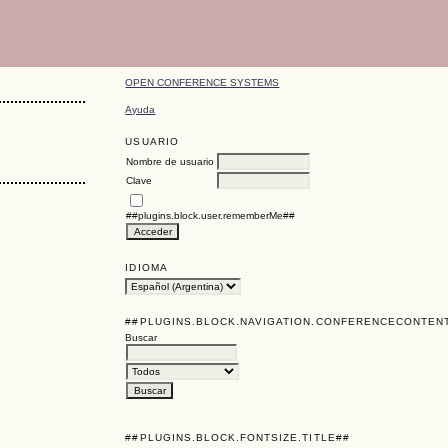
OPEN CONFERENCE SYSTEMS
Ayuda
USUARIO
Nombre de usuario
Clave
##plugins.block.user.rememberMe##
IDIOMA
##PLUGINS.BLOCK.NAVIGATION.CONFERENCECONTEN
Buscar
##PLUGINS.BLOCK.FONTSIZE.TITLE##