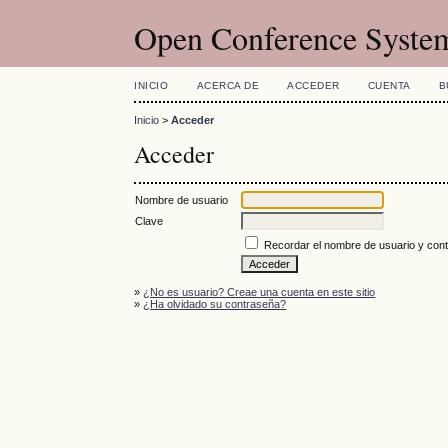
Open Conference Syste
INICIO
ACERCA DE
ACCEDER
CUENTA
B
Inicio
>
Acceder
Acceder
Nombre de usuario
Clave
Recordar el nombre de usuario y con
»
¿No es usuario? Creae una cuenta en este sitio
»
¿Ha olvidado su contraseña?