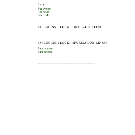
Listar
Por evento
Por autor
Por título
##PLUGINS.BLOCK.FONTSIZE.TITLE##
##PLUGINS.BLOCK.INFORMATION.LINK##
Para lectores
Para autores