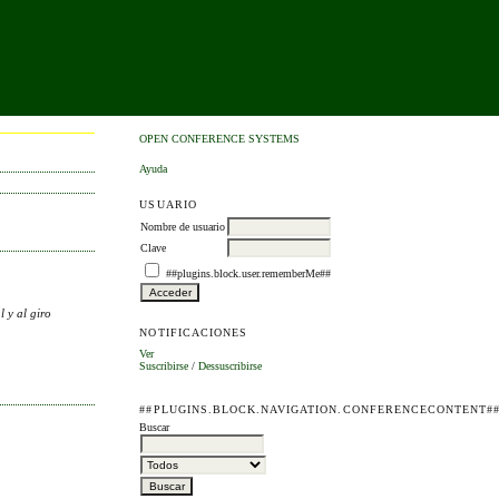
OPEN CONFERENCE SYSTEMS
Ayuda
USUARIO
Nombre de usuario
Clave
##plugins.block.user.rememberMe##
l y al giro
NOTIFICACIONES
Ver
Suscribirse
/
Dessuscribirse
##PLUGINS.BLOCK.NAVIGATION.CONFERENCECONTENT#
Buscar